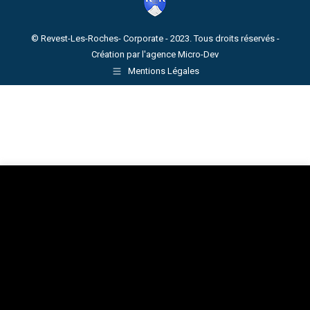
© Revest-Les-Roches- Corporate - 2023. Tous droits réservés -
Création par l'agence
Micro-Dev
Mentions Légales
Nous utilisons des cookies sur notre site Web pour vous
offrir l'expérience la plus pertinente en mémorisant vos
préférences et en répétant vos visites. En cliquant sur « Tout
accepter », vous consentez à l'utilisation de TOUS les
cookies. Cependant, vous pouvez visiter les « Paramètres
des cookies » pour fournir un consentement contrôlé.
Paramètres des cookies
Accepter